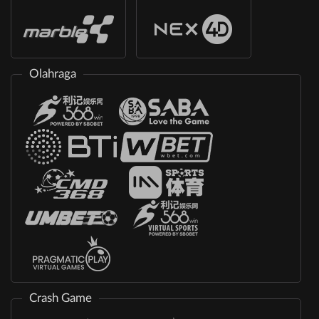
Olahraga
Crash Game