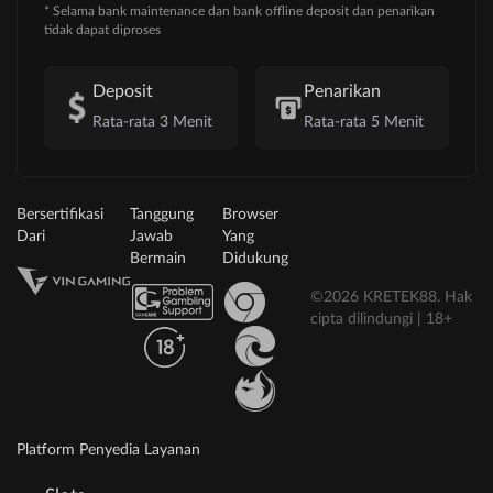
* Selama bank maintenance dan bank offline deposit dan penarikan
tidak dapat diproses
Deposit
Penarikan
Rata-rata 3 Menit
Rata-rata 5 Menit
Bersertifikasi
Tanggung
Browser
Dari
Jawab
Yang
Bermain
Didukung
©2026 KRETEK88. Hak
cipta dilindungi | 18+
Platform Penyedia Layanan