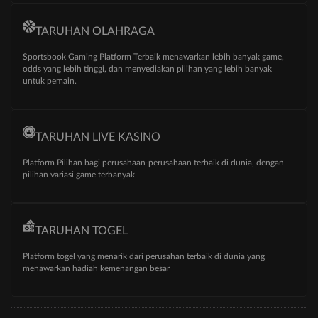
TARUHAN OLAHRAGA
Sportsbook Gaming Platform Terbaik menawarkan lebih banyak game,
odds yang lebih tinggi, dan menyediakan pilihan yang lebih banyak
untuk pemain.
TARUHAN LIVE KASINO
Platform Pilihan bagi perusahaan-perusahaan terbaik di dunia, dengan
pilihan variasi game terbanyak
TARUHAN TOGEL
Platform togel yang menarik dari perusahan terbaik di dunia yang
menawarkan hadiah kemenangan besar