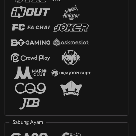
Sabung Ayam