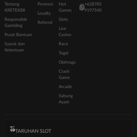
Tentang
Promosi
Hot
+628785
KRETEK88
Games
9197540
Loyalty
Responsible
Slots
Referral
Gambling
Live
Pusat Bantuan
Casino
Syarat dan
Race
Ketentuan
Togel
Olahraga
Crash
Game
Arcade
Sabung
Ayam
TARUHAN SLOT