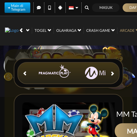
Main di
MASUK
DAF
Telegram
SELAMAT KEPADA
xo5zq Telah Melakukan WD Sebesar 1.785.000
SINO
RACE
TOGEL
OLAHRAGA
CRASH GAME
ARCADE
MM Ta
MA