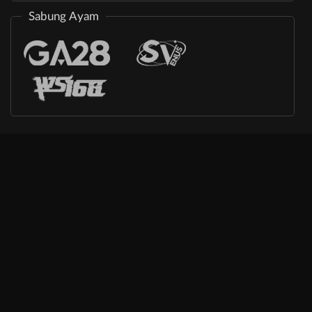
Sabung Ayam