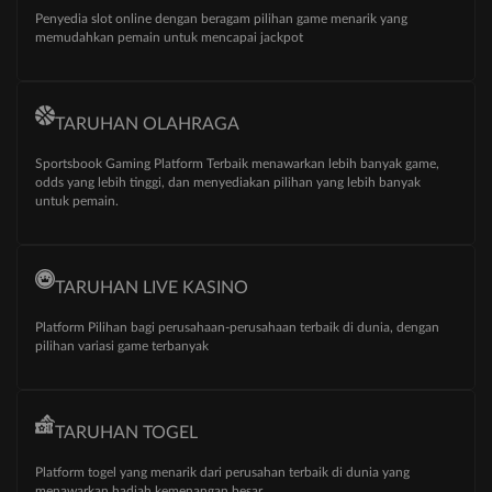
Penyedia slot online dengan beragam pilihan game menarik yang
memudahkan pemain untuk mencapai jackpot
TARUHAN OLAHRAGA
Sportsbook Gaming Platform Terbaik menawarkan lebih banyak game,
odds yang lebih tinggi, dan menyediakan pilihan yang lebih banyak
untuk pemain.
TARUHAN LIVE KASINO
Platform Pilihan bagi perusahaan-perusahaan terbaik di dunia, dengan
pilihan variasi game terbanyak
TARUHAN TOGEL
Platform togel yang menarik dari perusahan terbaik di dunia yang
menawarkan hadiah kemenangan besar