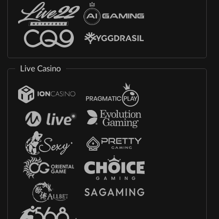
Live Casino