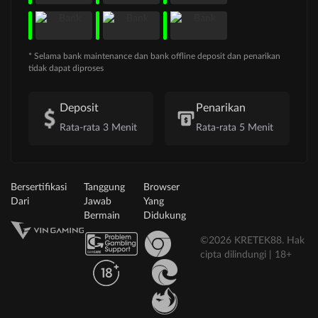
* Selama bank maintenance dan bank offline deposit dan penarikan
tidak dapat diproses
Deposit
Penarikan
Rata-rata 3 Menit
Rata-rata 5 Menit
Bersertifikasi
Tanggung
Browser
Dari
Jawab
Yang
Bermain
Didukung
©2026 KRETEK88. Hak
cipta dilindungi | 18+