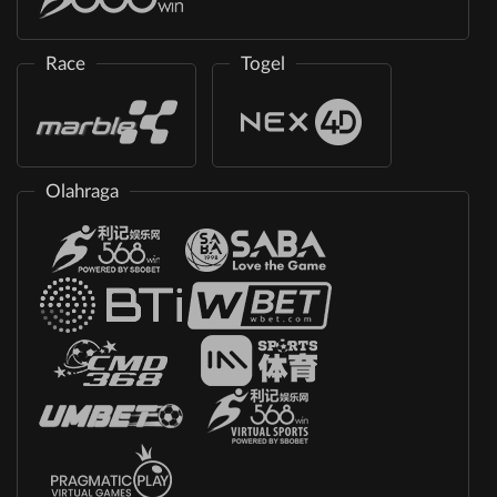
Race
Togel
Olahraga